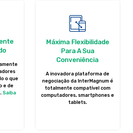
mente
Máxima Flexibilidade
do
Para A Sua
Conveniência
ramente
ladores
A inovadora plataforma de
do o que
negociação da InterMagnum é
o e de
totalmente compatível com
s.
Saiba
computadores, smartphones e
tablets.