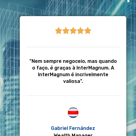





"Nem sempre negoceio, mas quando
o faço, é graças à InterMagnum. A
InterMagnum é incrivelmente
valiosa".
Gabriel Fernández
Wealth Manager