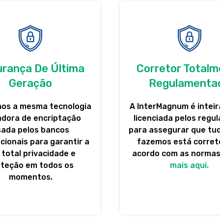
rança De Última
Corretor Total
Geração
Regulamenta
mos a mesma tecnologia
A InterMagnum é intei
adora de encriptação
licenciada pelos regu
sada pelos bancos
para assegurar que tu
cionais para garantir a
fazemos está corret
 total privacidade e
acordo com as norma
oteção em todos os
mais aqui.
momentos.