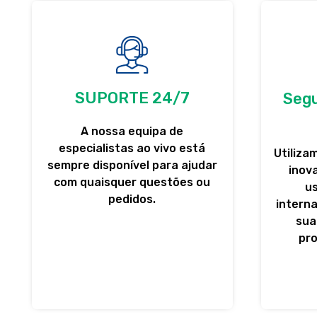
SUPORTE 24/7
Segu
A nossa equipa de
especialistas ao vivo está
Utiliza
sempre disponível para ajudar
inov
com quaisquer questões ou
u
pedidos.
interna
sua
pr