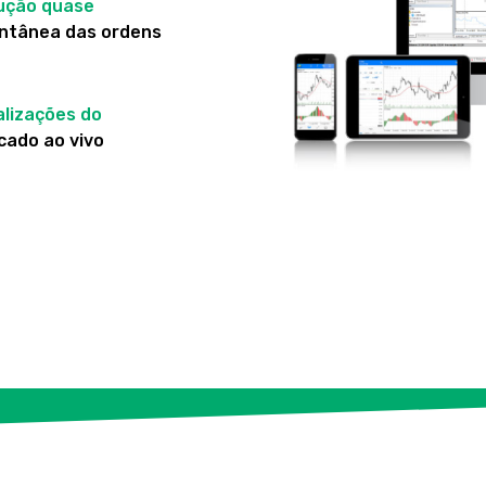
ução quase
antânea das ordens
lizações do
cado ao vivo