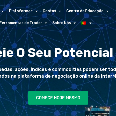
Plataformas
Contas
Centro de Educação
Ferramentas de Trader
Sobre Nós
ie O Seu Potencial
edas, ações, índices e commodities podem ser to
ados na plataforma de negociação online da Inter
COMECE HOJE MESMO